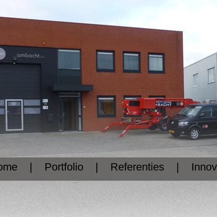
ome
|
Portfolio
|
Referenties
|
Innov